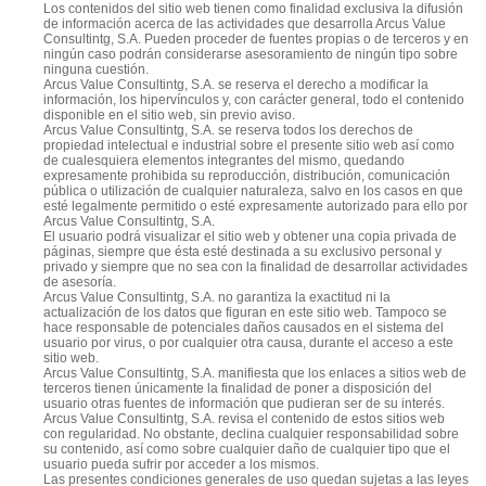
Los contenidos del sitio web tienen como finalidad exclusiva la difusión
de información acerca de las actividades que desarrolla Arcus Value
Consultintg, S.A. Pueden proceder de fuentes propias o de terceros y en
ningún caso podrán considerarse asesoramiento de ningún tipo sobre
ninguna cuestión.
Arcus Value Consultintg, S.A. se reserva el derecho a modificar la
información, los hipervínculos y, con carácter general, todo el contenido
disponible en el sitio web, sin previo aviso.
Arcus Value Consultintg, S.A. se reserva todos los derechos de
propiedad intelectual e industrial sobre el presente sitio web así como
de cualesquiera elementos integrantes del mismo, quedando
expresamente prohibida su reproducción, distribución, comunicación
pública o utilización de cualquier naturaleza, salvo en los casos en que
esté legalmente permitido o esté expresamente autorizado para ello por
Arcus Value Consultintg, S.A.
El usuario podrá visualizar el sitio web y obtener una copia privada de
páginas, siempre que ésta esté destinada a su exclusivo personal y
privado y siempre que no sea con la finalidad de desarrollar actividades
de asesoría.
Arcus Value Consultintg, S.A. no garantiza la exactitud ni la
actualización de los datos que figuran en este sitio web. Tampoco se
hace responsable de potenciales daños causados en el sistema del
usuario por virus, o por cualquier otra causa, durante el acceso a este
sitio web.
Arcus Value Consultintg, S.A. manifiesta que los enlaces a sitios web de
terceros tienen únicamente la finalidad de poner a disposición del
usuario otras fuentes de información que pudieran ser de su interés.
Arcus Value Consultintg, S.A. revisa el contenido de estos sitios web
con regularidad. No obstante, declina cualquier responsabilidad sobre
su contenido, así como sobre cualquier daño de cualquier tipo que el
usuario pueda sufrir por acceder a los mismos.
Las presentes condiciones generales de uso quedan sujetas a las leyes