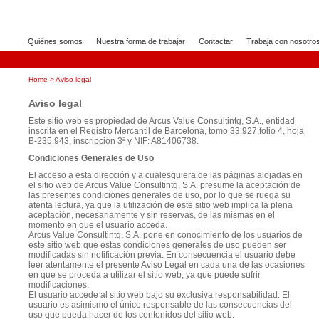
Quiénes somos
Nuestra forma de trabajar
Contactar
Trabaja con nosotro
Home
> Aviso legal
Aviso legal
Este sitio web es propiedad de Arcus Value Consultintg, S.A., entidad
inscrita en el Registro Mercantil de Barcelona, tomo 33.927,folio 4, hoja
B-235.943, inscripción 3ª y NIF: A81406738.
Condiciones Generales de Uso
El acceso a esta dirección y a cualesquiera de las páginas alojadas en
el sitio web de Arcus Value Consultintg, S.A. presume la aceptación de
las presentes condiciones generales de uso, por lo que se ruega su
atenta lectura, ya que la utilización de este sitio web implica la plena
aceptación, necesariamente y sin reservas, de las mismas en el
momento en que el usuario acceda.
Arcus Value Consultintg, S.A. pone en conocimiento de los usuarios de
este sitio web que estas condiciones generales de uso pueden ser
modificadas sin notificación previa. En consecuencia el usuario debe
leer atentamente el presente Aviso Legal en cada una de las ocasiones
en que se proceda a utilizar el sitio web, ya que puede sufrir
modificaciones.
El usuario accede al sitio web bajo su exclusiva responsabilidad. El
usuario es asimismo el único responsable de las consecuencias del
uso que pueda hacer de los contenidos del sitio web.