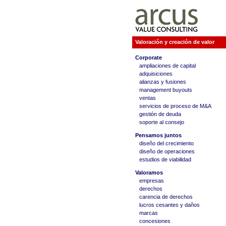
Valoración y creación de valor
Corporate
ampliaciones de capital
adquisiciones
alianzas y fusiones
management buyouts
ventas
servicios de proceso de M&A
gestión de deuda
soporte al consejo
Pensamos juntos
diseño del crecimiento
diseño de operaciones
estudios de viabilidad
Valoramos
empresas
derechos
carencia de derechos
lucros cesantes y daños
marcas
concesiones