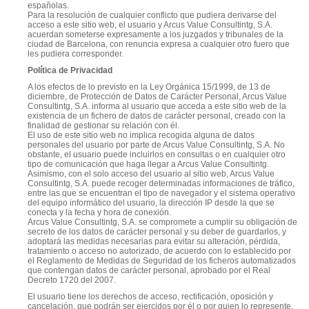
españolas.
Para la resolución de cualquier conflicto que pudiera derivarse del
acceso a este sitio web, el usuario y Arcus Value Consultintg, S.A.
acuerdan someterse expresamente a los juzgados y tribunales de la
ciudad de Barcelona, con renuncia expresa a cualquier otro fuero que
les pudiera corresponder.
Política de Privacidad
A los efectos de lo previsto en la Ley Orgánica 15/1999, de 13 de
diciembre, de Protección de Datos de Carácter Personal, Arcus Value
Consultintg, S.A. informa al usuario que acceda a este sitio web de la
existencia de un fichero de datos de carácter personal, creado con la
finalidad de gestionar su relación con él.
El uso de este sitio web no implica recogida alguna de datos
personales del usuario por parte de Arcus Value Consultintg, S.A. No
obstante, el usuario puede incluirlos en consultas o en cualquier otro
tipo de comunicación que haga llegar a Arcus Value Consultintg.
Asimismo, con el solo acceso del usuario al sitio web, Arcus Value
Consultintg, S.A. puede recoger determinadas informaciones de tráfico,
entre las que se encuentran el tipo de navegador y el sistema operativo
del equipo informático del usuario, la dirección IP desde la que se
conecta y la fecha y hora de conexión.
Arcus Value Consultintg, S.A. se compromete a cumplir su obligación de
secreto de los datos de carácter personal y su deber de guardarlos, y
adoptará las medidas necesarias para evitar su alteración, pérdida,
tratamiento o acceso no autorizado, de acuerdo con lo establecido por
el Reglamento de Medidas de Seguridad de los ficheros automatizados
que contengan datos de carácter personal, aprobado por el Real
Decreto 1720 del 2007.
El usuario tiene los derechos de acceso, rectificación, oposición y
cancelación, que podrán ser ejercidos por él o por quien lo represente,