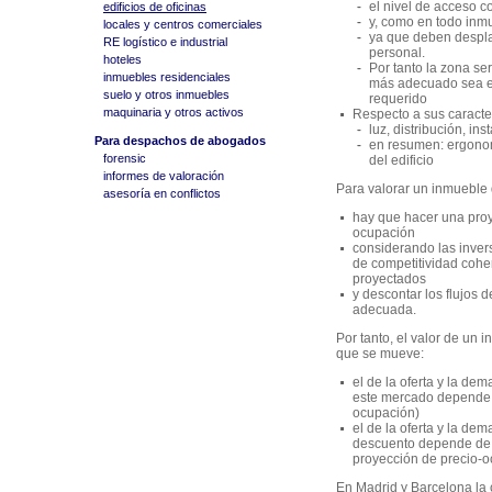
el nivel de acceso c
edificios de oficinas
y, como en todo inmu
locales y centros comerciales
ya que deben desplaz
RE logístico e industrial
personal.
hoteles
Por tanto la zona ser
inmuebles residenciales
más adecuado sea el 
suelo y otros inmuebles
requerido
maquinaria y otros activos
Respecto a sus caracter
luz, distribución, in
Para despachos de abogados
en resumen: ergonom
forensic
del edificio
informes de valoración
Para valorar un inmueble 
asesoría en conflictos
hay que hacer una proye
ocupación
considerando las invers
de competitividad cohe
proyectados
y descontar los flujos 
adecuada.
Por tanto, el valor de un
que se mueve:
el de la oferta y la de
este mercado depende l
ocupación)
el de la oferta y la de
descuento depende de e
proyección de precio-
En Madrid y Barcelona la c