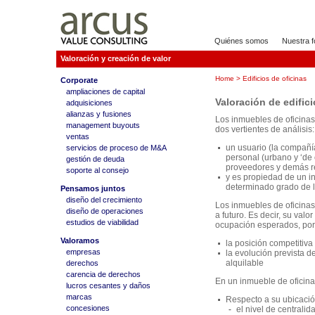
Quiénes somos
Nuestra f
Valoración y creación de valor
Home
> Edificios de oficinas
Corporate
ampliaciones de capital
Valoración de edifici
adquisiciones
alianzas y fusiones
Los inmuebles de oficinas,
management buyouts
dos vertientes de análisis:
ventas
un usuario (la compañía
servicios de proceso de M&A
personal (urbano y ‘de c
gestión de deuda
proveedores y demás r
soporte al consejo
y es propiedad de un in
determinado grado de l
Pensamos juntos
diseño del crecimiento
Los inmuebles de oficinas
diseño de operaciones
a futuro. Es decir, su valo
estudios de viabilidad
ocupación esperados, por
Valoramos
la posición competitiva 
empresas
la evolución prevista d
alquilable
derechos
carencia de derechos
En un inmueble de oficina
lucros cesantes y daños
marcas
Respecto a su ubicació
concesiones
el nivel de centralid