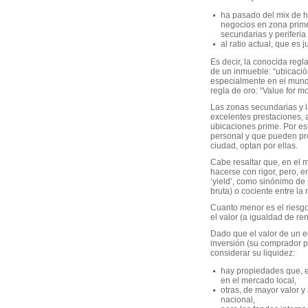
ha pasado del mix de h
negocios en zona prime
secundarias y periferia
al ratio actual, que es j
Es decir, la conocida regl
de un inmueble: “ubicació
especialmente en el mundo
regla de oro: “Value for m
Las zonas secundarias y l
excelentes prestaciones, a
ubicaciones prime. Por e
personal y que pueden pre
ciudad, optan por ellas.
Cabe resaltar que, en el 
hacerse con rigor, pero, 
‘yield’, como sinónimo de GI
bruta) o cociente entre la r
Cuanto menor es el riesgo
el valor (a igualdad de ren
Dado que el valor de un e
inversión (su comprador p
considerar su liquidez:
hay propiedades que, e
en el mercado local,
otras, de mayor valor y
nacional,