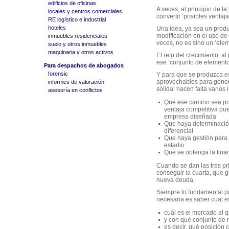
edificios de oficinas
A veces, al principio de l
locales y centros comerciales
convertir ‘posibles ventaj
RE logístico e industrial
hoteles
Una idea, ya sea un produc
modificación en el uso de
inmuebles residenciales
veces, no es sino un ‘elem
suelo y otros inmuebles
maquinaria y otros activos
El reto del crecimiento, al
ese ‘conjunto de elementos
Para despachos de abogados
forensic
Y para que se produzca e
aprovechables para gener
informes de valoración
sólida’ hacen falta varios 
asesoría en conflictos
Que ese camino sea po
ventaja competitiva pu
empresa diseñada
Que haya determinación
diferencial
Que haya gestión para 
estadio
Que se obtenga la fina
Cuando se dan las tres pri
conseguir la cuarta, que 
nueva deuda.
Siempre lo fundamental pa
necesaria es saber cual es
cuál es el mercado al 
y con qué conjunto de r
es decir, qué posición c