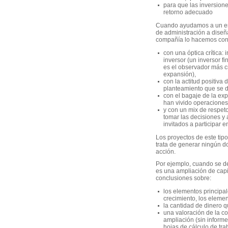
para que las inversione
retorno adecuado
Cuando ayudamos a un emp
de administración a diseña
compañía lo hacemos con
con una óptica crítica: 
inversor (un inversor f
es el observador más c
expansión),
con la actitud positiva
planteamiento que se d
con el bagaje de la ex
han vivido operaciones
y con un mix de respet
tomar las decisiones y
invitados a participar 
Los proyectos de este tipo
trata de generar ningún d
acción.
Por ejemplo, cuando se de
es una ampliación de capi
conclusiones sobre:
los elementos principal
crecimiento, los elemen
la cantidad de dinero q
una valoración de la co
ampliación (sin informe
hojas de cálculo de tra