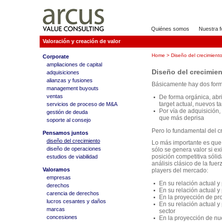
Quiénes somos
Nuestra f
Valoración y creación de valor
Home
> Diseño del crecimient
Corporate
ampliaciones de capital
Diseño del crecimie
adquisiciones
alianzas y fusiones
Básicamente hay dos form
management buyouts
ventas
De forma orgánica, abr
target actual, nuevos t
servicios de proceso de M&A
Por vía de adquisición,
gestión de deuda
que más deprisa
soporte al consejo
Pero lo fundamental del cr
Pensamos juntos
diseño del crecimiento
Lo más importante es que 
diseño de operaciones
sólo se genera valor si e
posición competitiva sólid
estudios de viabilidad
análisis clásico de la fuer
Valoramos
players del mercado:
empresas
En su relación actual y 
derechos
En su relación actual y
carencia de derechos
En la proyección de pro
lucros cesantes y daños
En su relación actual y
marcas
sector
concesiones
En la proyección de nu